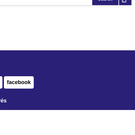
facebook
vés