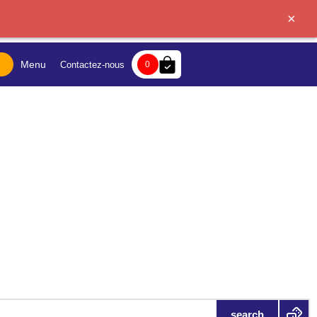
×
bag-check
Menu
Contactez-nous
0