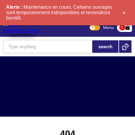
Alerte :
Maintenance en cours. Certains ouvrages
×
sont temporairement indisponibles et reviendront
bientôt.
Menu
bag-check
0
404