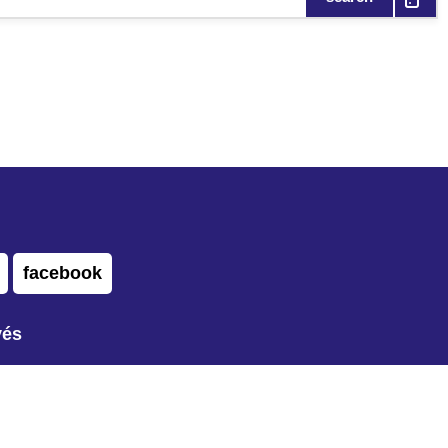
facebook
vés