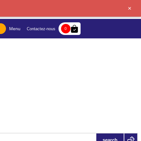
×
bag-check
Menu
Contactez-nous
0