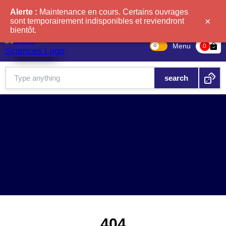
Alerte :
Maintenance en cours. Certains ouvrages
×
sont temporairement indisponibles et reviendront
bientôt.
Menu
bag-check
0
404