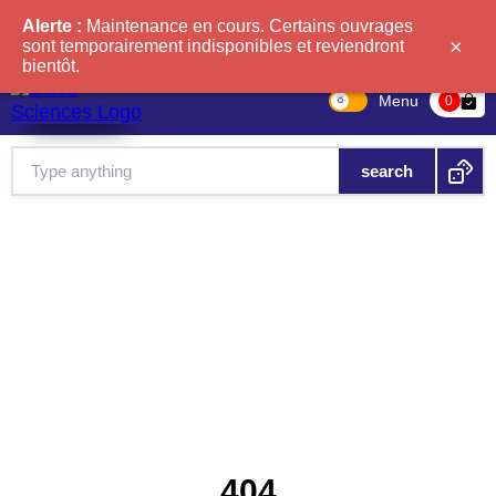
Alerte :
Maintenance en cours. Certains ouvrages
×
sont temporairement indisponibles et reviendront
bientôt.
Menu
bag-check
0
404