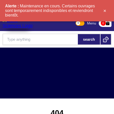
Alerte :
Maintenance en cours. Certains ouvrages
×
sont temporairement indisponibles et reviendront
bientôt.
Menu
bag-check
0
404