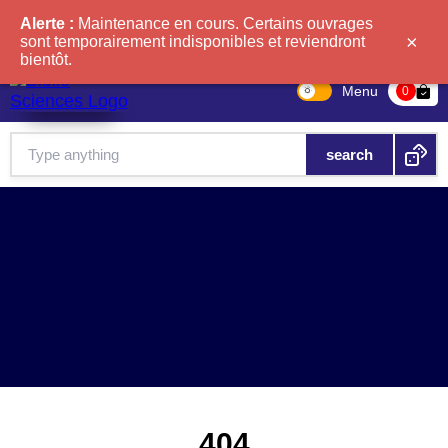
Alerte :
Maintenance en cours. Certains ouvrages
×
sont temporairement indisponibles et reviendront
bientôt.
Menu
bag-check
0
404