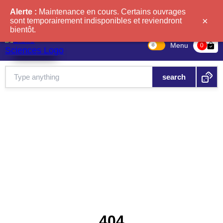
Alerte :
Maintenance en cours. Certains ouvrages
×
sont temporairement indisponibles et reviendront
bientôt.
Menu
bag-check
0
404