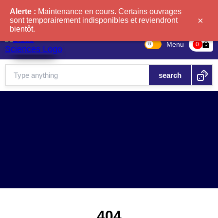
Alerte :
Maintenance en cours. Certains ouvrages
×
sont temporairement indisponibles et reviendront
bientôt.
Menu
bag-check
0
404