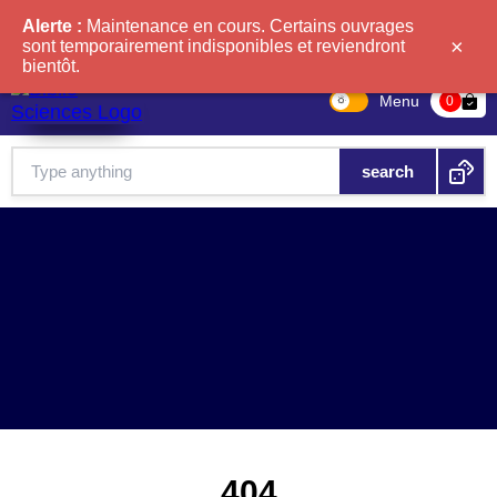
Alerte :
Maintenance en cours. Certains ouvrages
×
sont temporairement indisponibles et reviendront
bientôt.
Menu
bag-check
0
404