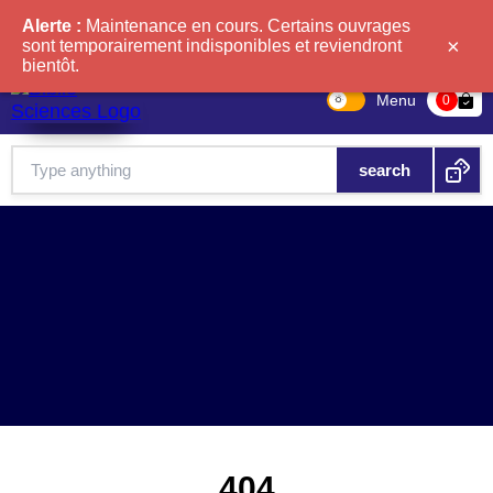
Alerte :
Maintenance en cours. Certains ouvrages
×
sont temporairement indisponibles et reviendront
bientôt.
Menu
bag-check
0
404