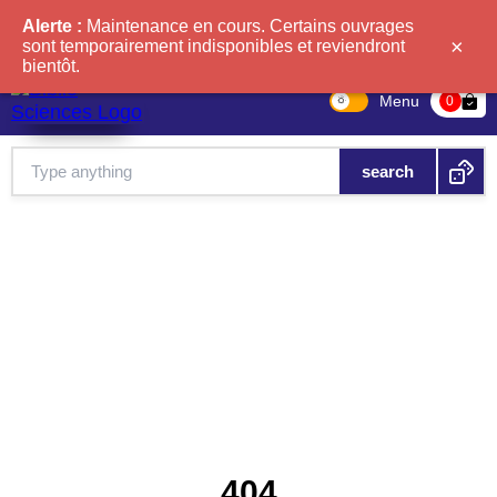
Alerte :
Maintenance en cours. Certains ouvrages
×
sont temporairement indisponibles et reviendront
bientôt.
Menu
bag-check
0
404