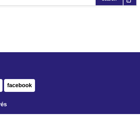
facebook
vés