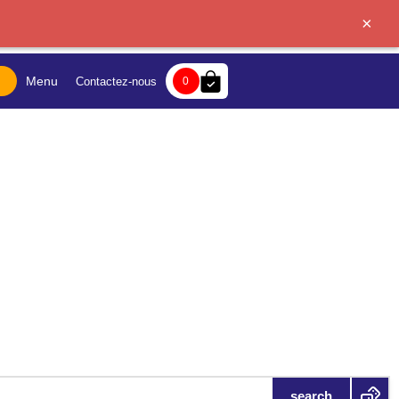
×
bag-check
Menu
Contactez-nous
0