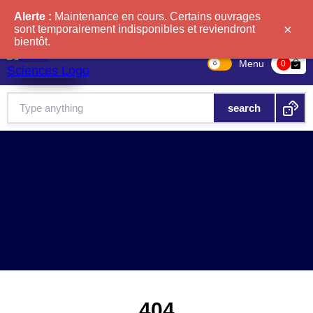
Alerte :
Maintenance en cours. Certains ouvrages
×
sont temporairement indisponibles et reviendront
bientôt.
Menu
bag-check
0
404