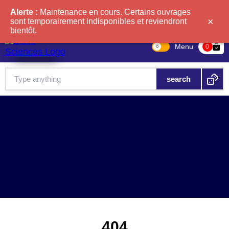
Alerte :
Maintenance en cours. Certains ouvrages
×
sont temporairement indisponibles et reviendront
bientôt.
Menu
bag-check
0
404