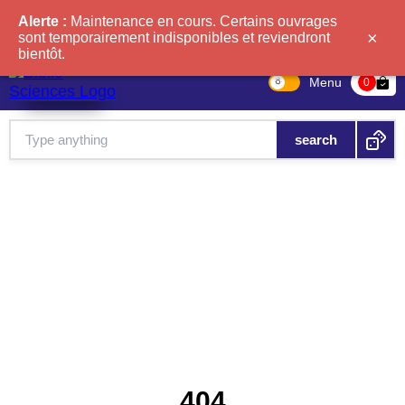
Alerte :
Maintenance en cours. Certains ouvrages
×
sont temporairement indisponibles et reviendront
bientôt.
Menu
bag-check
0
404