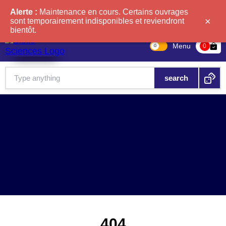
Alerte :
Maintenance en cours. Certains ouvrages
×
sont temporairement indisponibles et reviendront
bientôt.
Menu
bag-check
0
404