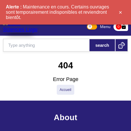
Alerte :
Maintenance en cours. Certains ouvrages
×
sont temporairement indisponibles et reviendront
bientôt.
Menu
bag-check
0
404
Error Page
Accueil
About