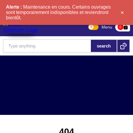
Alerte :
Maintenance en cours. Certains ouvrages
×
sont temporairement indisponibles et reviendront
bientôt.
Menu
bag-check
0
404