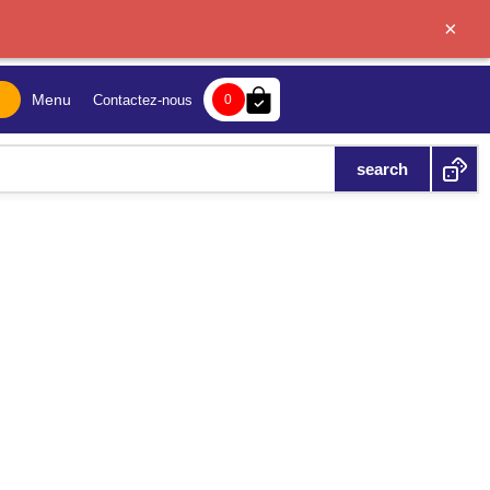
×
bag-check
Menu
Contactez-nous
0