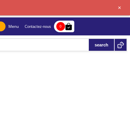
×
bag-check
Menu
Contactez-nous
0