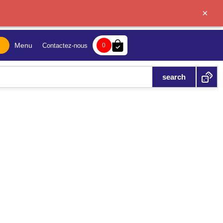
×
bag-check
Menu
Contactez-nous
0