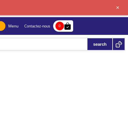
×
bag-check
Menu
Contactez-nous
0