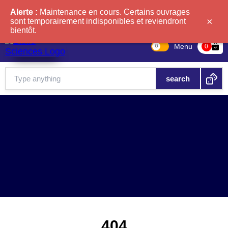
Alerte :
Maintenance en cours. Certains ouvrages
×
sont temporairement indisponibles et reviendront
bientôt.
Menu
bag-check
0
404