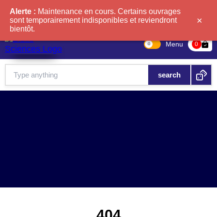
Alerte :
Maintenance en cours. Certains ouvrages
×
sont temporairement indisponibles et reviendront
bientôt.
Menu
bag-check
0
404