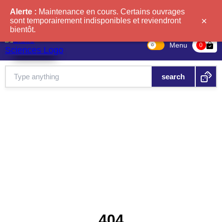
Alerte :
Maintenance en cours. Certains ouvrages
×
sont temporairement indisponibles et reviendront
bientôt.
Menu
bag-check
0
404